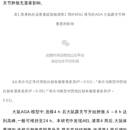
关节肿胀无显著影响。
表1 黑果枸杞花青素提取物灌胃2 周对MSU 诱导的AGA 大鼠踝关节肿
胀度的影响
ΔΔ 表示与正常对照组比较有极显著差异(
P
＜0.01)；*表示与模型对照组
比较有显著差异(
P
＜0.05),**表示与模型对照组比较有极显著差异(
P
＜
0.01)。
大鼠AGA 模型中,造模4 h 后大鼠踝关节开始肿胀,6 ～8 h 达
到高峰,一般可维持至24 h。本研究中发现AEL 灌胃4 周后,大鼠体
重增加,造模后肿胀度明显升高,踝关节持续肿胀,故灌胃4 周后增加