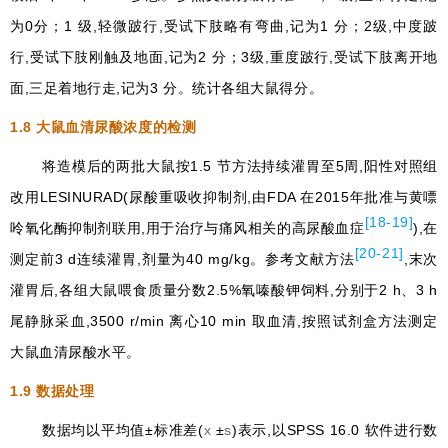
为0分；1 级,轻微跛行,受试下肢略有弯曲,记为1 分；2级,中度跛
行,受试下肢刚触及地面,记为2 分；3级,重度跛行,受试下肢离开地
面,三足着地行走,记为3 分。统计各组大鼠得分。
1.8
大鼠血清尿酸浓度的检测
将造模后的两批大鼠按1.5 节方法持续灌胃至5周,阳性对照组
改用LESINURAD(尿酸重吸收抑制剂,由FDA 在2015年批准与黄嘌
[18-19]
呤氧化酶抑制剂联用,用于治疗与痛风相关的高尿酸血症
),在
[20-21]
测定前3 d连续灌胃,剂量为40 mg/kg。参考文献方法
,末次
灌胃后,各组大鼠喂食质量分数2.5%氧嗪酸钾饲料,分别于2 h、3 h
尾静脉采血,3500 r/min 离心10 min 取血清,按照试剂盒方法测定
大鼠血清尿酸水平。
1.9
数据处理
数据均以平均值±标准差(
x
±
s
)表示,以SPSS 16.0 软件进行数