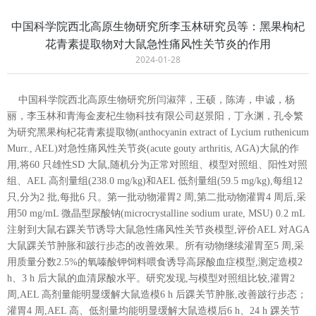
中国科学院西北高原生物研究所李玉林研究员等：黑果枸杞
花青素提取物对大鼠急性痛风性关节炎的作用
2024-01-28
中国科学院西北高原生物研究所闫淑萍，王硕，陈涛，申诚，杨
丽，李玉林和青海金麦杞生物科技有限公司赵景阳，丁永渊，孔令繁
为研究黑果枸杞花青素提取物(anthocyanin extract of Lycium ruthenicum
Murr., AEL)对急性痛风性关节炎(acute gouty arthritis, AGA)大鼠的作
用,将60 只雄性SD 大鼠,随机分为正常对照组、模型对照组、阳性对照
组、AEL 高剂量组(238.0 mg/kg)和AEL 低剂量组(59.5 mg/kg),每组12
只,分为2 批,每批6 只。第一批动物灌胃2 周,第二批动物灌胃4 周后,采
用50 mg/mL 微晶型尿酸钠(microcrystalline sodium urate, MSU) 0.2 mL
注射到大鼠右踝关节诱导大鼠急性痛风性关节炎模型,评价AEL 对AGA
大鼠踝关节肿胀和跛行步态的改善效果。所有动物继续灌胃至5 周,采
用质量分数2.5%的氧嗪酸钾饲料喂食诱导高尿酸血症模型,测定造模2
h、3 h 后大鼠的血清尿酸水平。研究发现,与模型对照组比较,灌胃2
周,AEL 高剂量能明显缓解大鼠造模6 h 后踝关节肿胀,改善跛行步态；
灌胃4 周,AEL 高、低剂量均能明显缓解大鼠造模后6 h、24 h 踝关节