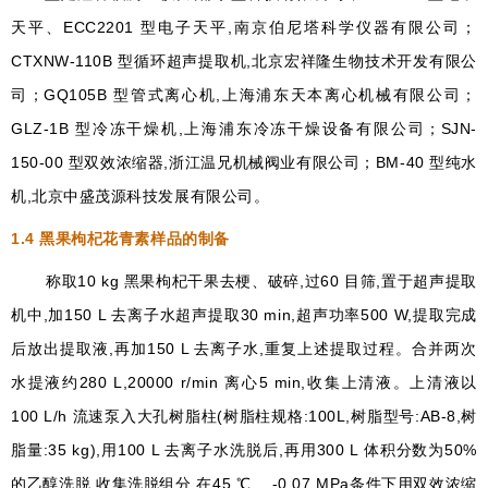
天平、ECC2201 型电子天平,南京伯尼塔科学仪器有限公司；
CTXNW-110B 型循环超声提取机,北京宏祥隆生物技术开发有限公
司；GQ105B 型管式离心机,上海浦东天本离心机械有限公司；
GLZ-1B 型冷冻干燥机,上海浦东冷冻干燥设备有限公司；SJN-
150-00 型双效浓缩器,浙江温兄机械阀业有限公司；BM-40 型纯水
机,北京中盛茂源科技发展有限公司。
1.4
黑果枸杞花青素样品的制备
称取10 kg 黑果枸杞干果去梗、破碎,过60 目筛,置于超声提取
机中,加150 L 去离子水超声提取30 min,超声功率500 W,提取完成
后放出提取液,再加150 L 去离子水,重复上述提取过程。合并两次
水提液约280 L,20000 r/min 离心5 min,收集上清液。上清液以
100 L/h 流速泵入大孔树脂柱(树脂柱规格:100L,树脂型号:AB-8,树
脂量:35 kg),用100 L 去离子水洗脱后,再用300 L 体积分数为50%
的乙醇洗脱,收集洗脱组分,在45 ℃、 -0.07 MPa条件下用双效浓缩