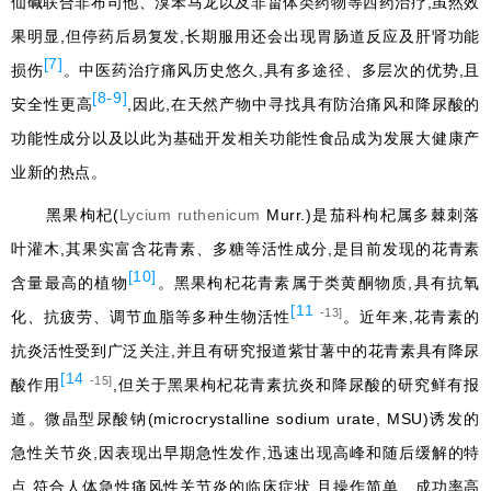
仙碱联合非布司他、溴苯马龙以及非甾体类药物等西药治疗,虽然效
果明显,但停药后易复发,长期服用还会出现胃肠道反应及肝肾功能
[7]
损伤
。中医药治疗痛风历史悠久,具有多途径、多层次的优势,且
[8-9]
安全性更高
,因此,在天然产物中寻找具有防治痛风和降尿酸的
功能性成分以及以此为基础开发相关功能性食品成为发展大健康产
业新的热点。
黑果枸杞(
Lycium ruthenicum
Murr.)是茄科枸杞属多棘刺落
叶灌木,其果实富含花青素、多糖等活性成分,是目前发现的花青素
[10]
含量最高的植物
。黑果枸杞花青素属于类黄酮物质,具有抗氧
[11
-13]
化、抗疲劳、调节血脂等多种生物活性
。近年来,花青素的
抗炎活性受到广泛关注,并且有研究报道紫甘薯中的花青素具有降尿
[14
-15]
酸作用
,但关于黑果枸杞花青素抗炎和降尿酸的研究鲜有报
道。微晶型尿酸钠(microcrystalline sodium urate, MSU)诱发的
急性关节炎,因表现出早期急性发作,迅速出现高峰和随后缓解的特
点,符合人体急性痛风性关节炎的临床症状,且操作简单、成功率高