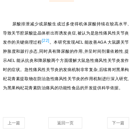
尿酸排泄减少或尿酸生成过多使得机体尿酸持续在较高水平,
导致关节腔尿酸盐晶体析出而诱发炎症,被认为是急性痛风性关节炎
[22]
发作的关键病理过程
。本研究发现AEL 能改善AGA 大鼠踝关节
肿胀度和跛行步态,同时具有降尿酸的作用,并呈时间剂量依赖性,提
示AEL 能从抗炎和降尿酸两个方面缓解大鼠急性痛风性关节炎发作
时的症状。急性痛风性关节炎的发病机制非常复杂,后续将对黑果枸
杞花青素提取物在防治急性痛风性关节炎的作用机制进行深入研究,
为黑果枸杞花青素防治痛风的功能性食品的开发提供科学依据。
上一篇
返回一页
下一篇