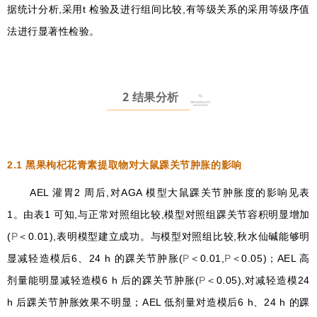
据统计分析,采用t 检验及进行组间比较,有等级关系的采用等级序值
法进行显著性检验。
2 结果分析
2.1
黑果枸杞花青素提取物对大鼠踝关节肿胀的影响
AEL 灌胃2 周后,对AGA 模型大鼠踝关节肿胀度的影响见表
1。由表1 可知,与正常对照组比较,模型对照组踝关节容积明显增加
(
P
＜0.01),表明模型建立成功。与模型对照组比较,秋水仙碱能够明
显减轻造模后6、24 h 的踝关节肿胀(
P
＜0.01,
P
＜0.05)；AEL 高
剂量能明显减轻造模6 h 后的踝关节肿胀(
P
＜0.05),对减轻造模24
h 后踝关节肿胀效果不明显；AEL 低剂量对造模后6 h、24 h 的踝