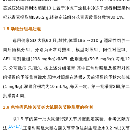
器减压浓缩得到浓缩液10 L,置于冷冻干燥机中冷冻干燥得到黑果枸
杞花青素提取物595.2 g,经鉴定该组分花青素质量分数为30.1%。
1.5
动物分组与处理
选用健康SD 大鼠60 只,雄性,体重185 ～210 g,适应性饲养一
周后随机分组。分别为正常对照组、模型对照组、阳性对照组、
AEL 高剂量组(238 mg/kg)和AEL 低剂量组(59.5 mg/kg),每组12
只,分两批(6 只/批)。按上述分组灌胃,其中正常对照组及模型对照
组灌胃给予等量蒸馏水,阳性对照组在造模5 天前灌胃给予秋水仙碱
(1 mg/kg),灌胃容积均为10 mL/kg,每天一次。第一批灌胃2周,第二
批灌胃4 周。
1.6
急性痛风性关节炎大鼠踝关节肿胀度的检测
取1.5 节的第一批大鼠进行踝关节肿胀测定实验。参考文献方
[16-17]
法
,正常对照组大鼠右踝关节背侧注射生理盐水0.2 mL(关节