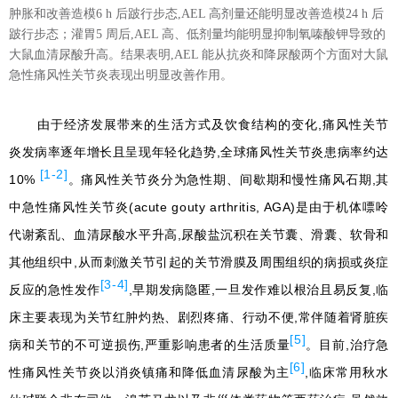
肿胀和改善造模6 h 后跛行步态,AEL 高剂量还能明显改善造模24 h 后
跛行步态；灌胃5 周后,AEL 高、低剂量均能明显抑制氧嗪酸钾导致的
大鼠血清尿酸升高。结果表明,AEL 能从抗炎和降尿酸两个方面对大鼠
急性痛风性关节炎表现出明显改善作用。
由于经济发展带来的生活方式及饮食结构的变化,痛风性关节
炎发病率逐年增长且呈现年轻化趋势,全球痛风性关节炎患病率约达
[1-2]
10%
。痛风性关节炎分为急性期、间歇期和慢性痛风石期,其
中急性痛风性关节炎(acute gouty arthritis, AGA)是由于机体嘌呤
代谢紊乱、血清尿酸水平升高,尿酸盐沉积在关节囊、滑囊、软骨和
其他组织中,从而刺激关节引起的关节滑膜及周围组织的病损或炎症
[3-4]
反应的急性发作
,早期发病隐匿,一旦发作难以根治且易反复,临
床主要表现为关节红肿灼热、剧烈疼痛、行动不便,常伴随着肾脏疾
[5]
病和关节的不可逆损伤,严重影响患者的生活质量
。目前,治疗急
[6]
性痛风性关节炎以消炎镇痛和降低血清尿酸为主
,临床常用秋水