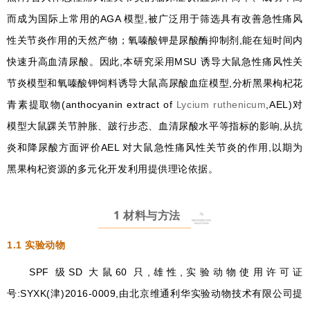
而成为国际上常用的AGA 模型,被广泛用于筛选具有改善急性痛风
性关节炎作用的天然产物；氧嗪酸钾是尿酸酶抑制剂,能在短时间内
快速升高血清尿酸。因此,本研究采用MSU 诱导大鼠急性痛风性关
节炎模型和氧嗪酸钾饲料诱导大鼠高尿酸血症模型,分析黑果枸杞花
青素提取物(anthocyanin extract of
Lycium ruthenicum
,AEL)对
模型大鼠踝关节肿胀、跛行步态、血清尿酸水平等指标的影响,从抗
炎和降尿酸方面评价AEL 对大鼠急性痛风性关节炎的作用,以期为
黑果枸杞资源的多元化开发利用提供理论依据。
1 材料与方法
1.1
实验动物
SPF 级SD 大鼠60 只,雄性,实验动物使用许可证
号:SYXK(津)2016-0009,由北京维通利华实验动物技术有限公司提