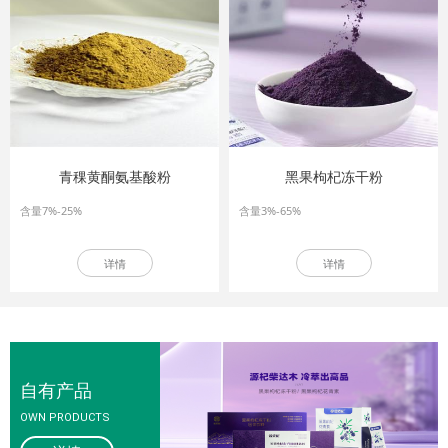
青稞黄酮氨基酸粉
黑果枸杞冻干粉
含量7%-25%
含量3%-65%
详情
详情
自有产品
OEM/ODM
合作模式
OWN PRODUCTS
OEM/ODM
COOPERATION MODEL