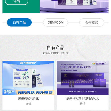
详情
详情
详情
自有产品
OEM/ODM
合作模式
自有产品
OWN PRODUCTS
黑果枸杞花青素
黑果枸杞冻干粉时尚礼盒
详情
详情